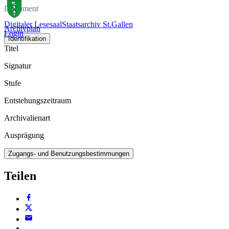
Dokument
Digitaler Lesesaal
Staatsarchiv St.Gallen
Archivplan
Login
Identifikation
Titel
Signatur
Stufe
Entstehungszeitraum
Archivalienart
Ausprägung
Zugangs- und Benutzungsbestimmungen
Teilen