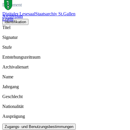
Dokument
Digitaler Lesesaal
Staatsarchiv St.Gallen
Archivplan
Login
Identifikation
Titel
Signatur
Stufe
Entstehungszeitraum
Archivalienart
Name
Jahrgang
Geschlecht
Nationalität
Ausprägung
Zugangs- und Benutzungsbestimmungen