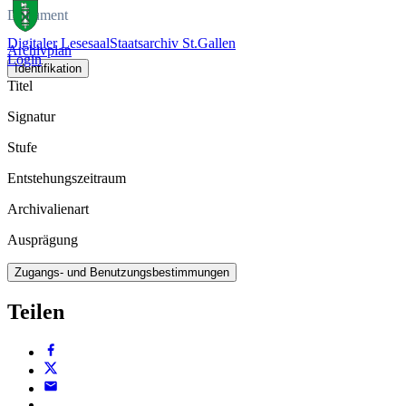
Dokument
Digitaler Lesesaal
Staatsarchiv St.Gallen
Archivplan
Login
Identifikation
Titel
Signatur
Stufe
Entstehungszeitraum
Archivalienart
Ausprägung
Zugangs- und Benutzungsbestimmungen
Teilen