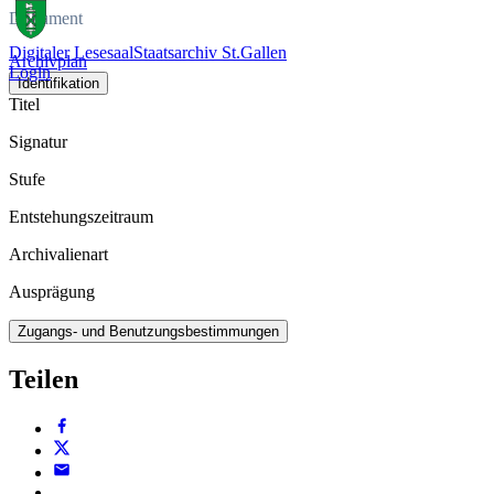
Dokument
Digitaler Lesesaal
Staatsarchiv St.Gallen
Archivplan
Login
Identifikation
Titel
Signatur
Stufe
Entstehungszeitraum
Archivalienart
Ausprägung
Zugangs- und Benutzungsbestimmungen
Teilen