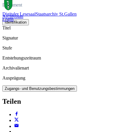
Dokument
Digitaler Lesesaal
Staatsarchiv St.Gallen
Archivplan
Login
Identifikation
Titel
Signatur
Stufe
Entstehungszeitraum
Archivalienart
Ausprägung
Zugangs- und Benutzungsbestimmungen
Teilen