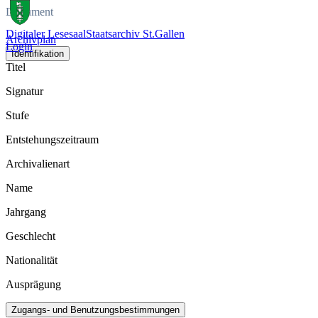
Dokument
Digitaler Lesesaal
Staatsarchiv St.Gallen
Archivplan
Login
Identifikation
Titel
Signatur
Stufe
Entstehungszeitraum
Archivalienart
Name
Jahrgang
Geschlecht
Nationalität
Ausprägung
Zugangs- und Benutzungsbestimmungen