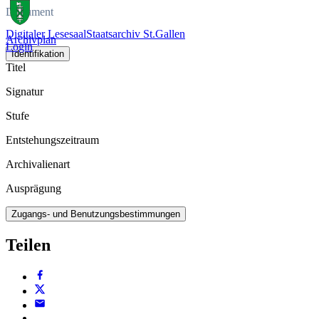
Dokument
Digitaler Lesesaal
Staatsarchiv St.Gallen
Archivplan
Login
Identifikation
Titel
Signatur
Stufe
Entstehungszeitraum
Archivalienart
Ausprägung
Zugangs- und Benutzungsbestimmungen
Teilen