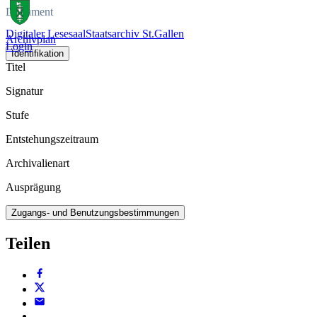
Dokument
Digitaler Lesesaal
Staatsarchiv St.Gallen
Archivplan
Login
Identifikation
Titel
Signatur
Stufe
Entstehungszeitraum
Archivalienart
Ausprägung
Zugangs- und Benutzungsbestimmungen
Teilen