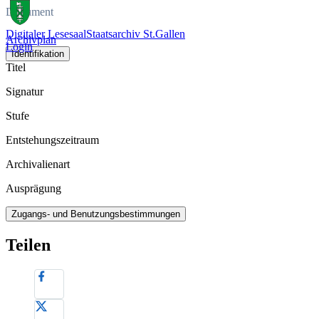
Dokument
Digitaler Lesesaal
Staatsarchiv St.Gallen
Archivplan
Login
Identifikation
Titel
Signatur
Stufe
Entstehungszeitraum
Archivalienart
Ausprägung
Zugangs- und Benutzungsbestimmungen
Teilen