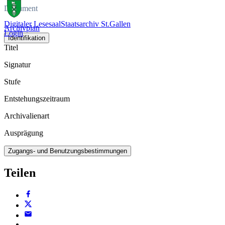
Dokument
Digitaler Lesesaal
Staatsarchiv St.Gallen
Archivplan
Login
Identifikation
Titel
Signatur
Stufe
Entstehungszeitraum
Archivalienart
Ausprägung
Zugangs- und Benutzungsbestimmungen
Teilen