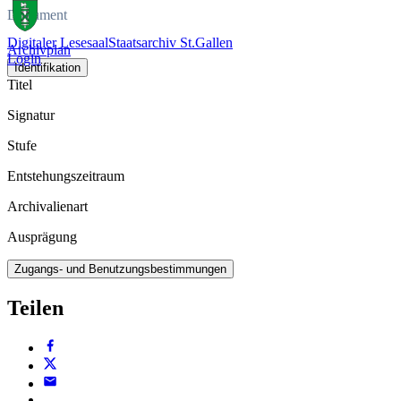
Dokument
Digitaler Lesesaal
Staatsarchiv St.Gallen
Archivplan
Login
Identifikation
Titel
Signatur
Stufe
Entstehungszeitraum
Archivalienart
Ausprägung
Zugangs- und Benutzungsbestimmungen
Teilen