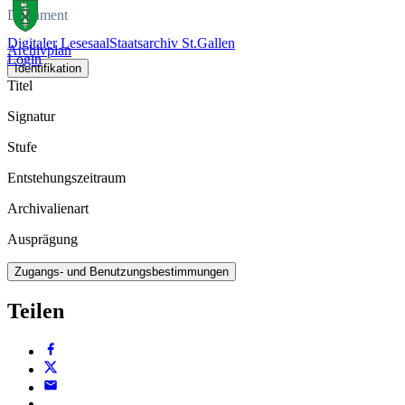
Dokument
Digitaler Lesesaal
Staatsarchiv St.Gallen
Archivplan
Login
Identifikation
Titel
Signatur
Stufe
Entstehungszeitraum
Archivalienart
Ausprägung
Zugangs- und Benutzungsbestimmungen
Teilen