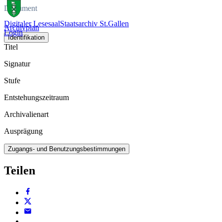
Dokument
Digitaler Lesesaal
Staatsarchiv St.Gallen
Archivplan
Login
Identifikation
Titel
Signatur
Stufe
Entstehungszeitraum
Archivalienart
Ausprägung
Zugangs- und Benutzungsbestimmungen
Teilen