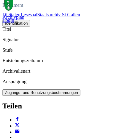
Dokument
Digitaler Lesesaal
Staatsarchiv St.Gallen
Archivplan
Login
Identifikation
Titel
Signatur
Stufe
Entstehungszeitraum
Archivalienart
Ausprägung
Zugangs- und Benutzungsbestimmungen
Teilen