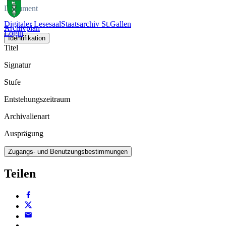
Dokument
Digitaler Lesesaal
Staatsarchiv St.Gallen
Archivplan
Login
Identifikation
Titel
Signatur
Stufe
Entstehungszeitraum
Archivalienart
Ausprägung
Zugangs- und Benutzungsbestimmungen
Teilen