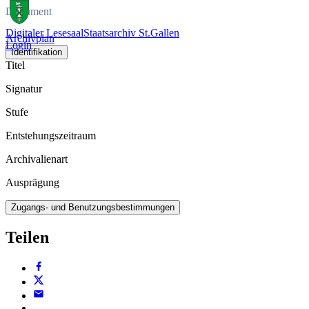
Dokument
Digitaler Lesesaal
Staatsarchiv St.Gallen
Archivplan
Login
Identifikation
Titel
Signatur
Stufe
Entstehungszeitraum
Archivalienart
Ausprägung
Zugangs- und Benutzungsbestimmungen
Teilen