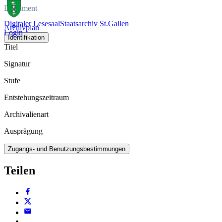
Dokument
Digitaler Lesesaal
Staatsarchiv St.Gallen
Archivplan
Login
Identifikation
Titel
Signatur
Stufe
Entstehungszeitraum
Archivalienart
Ausprägung
Zugangs- und Benutzungsbestimmungen
Teilen