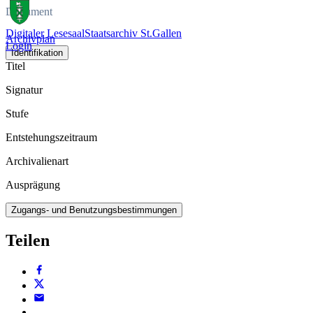
Dokument
Digitaler Lesesaal
Staatsarchiv St.Gallen
Archivplan
Login
Identifikation
Titel
Signatur
Stufe
Entstehungszeitraum
Archivalienart
Ausprägung
Zugangs- und Benutzungsbestimmungen
Teilen