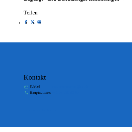
Teilen
Kontakt
E-Mail
info.staatsarchiv@sg.ch
Hauptnummer
+41 58 229 32 05
Impressum
Disclaimer