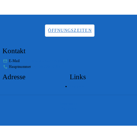
ÖFFNUNGSZEITEN
Kontakt
E-Mail
info.staatsarchiv@sg.ch
Hauptnummer
+41 58 229 32 05
Adresse
Links
Lageplan
Impressum
Disclaimer