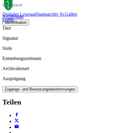
Dokument
Digitaler Lesesaal
Staatsarchiv St.Gallen
Archivplan
Login
Identifikation
Titel
Signatur
Stufe
Entstehungszeitraum
Archivalienart
Ausprägung
Zugangs- und Benutzungsbestimmungen
Teilen