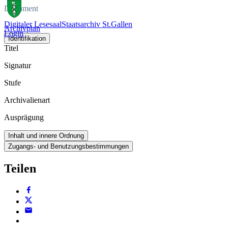
Dokument
Digitaler Lesesaal
Staatsarchiv St.Gallen
Archivplan
Login
Identifikation
Titel
Signatur
Stufe
Archivalienart
Ausprägung
Inhalt und innere Ordnung
Zugangs- und Benutzungsbestimmungen
Teilen