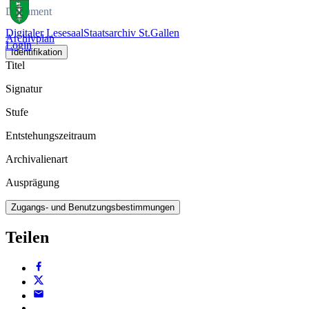
Dokument
Digitaler Lesesaal
Staatsarchiv St.Gallen
Archivplan
Login
Identifikation
Titel
Signatur
Stufe
Entstehungszeitraum
Archivalienart
Ausprägung
Zugangs- und Benutzungsbestimmungen
Teilen