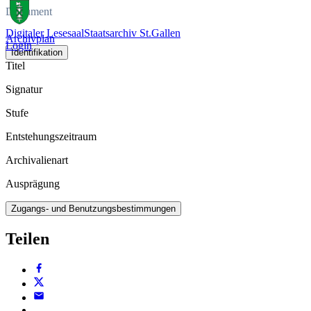
Dokument
Digitaler Lesesaal
Staatsarchiv St.Gallen
Archivplan
Login
Identifikation
Titel
Signatur
Stufe
Entstehungszeitraum
Archivalienart
Ausprägung
Zugangs- und Benutzungsbestimmungen
Teilen