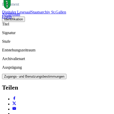
Dokument
Digitaler Lesesaal
Staatsarchiv St.Gallen
Archivplan
Login
Identifikation
Titel
Signatur
Stufe
Entstehungszeitraum
Archivalienart
Ausprägung
Zugangs- und Benutzungsbestimmungen
Teilen