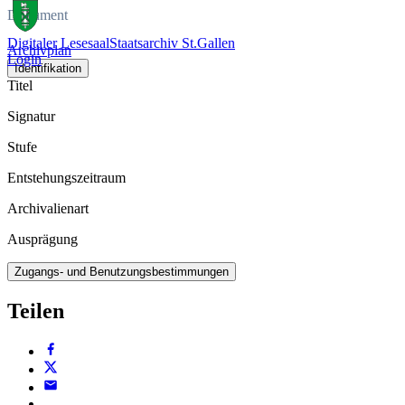
Dokument
Digitaler Lesesaal
Staatsarchiv St.Gallen
Archivplan
Login
Identifikation
Titel
Signatur
Stufe
Entstehungszeitraum
Archivalienart
Ausprägung
Zugangs- und Benutzungsbestimmungen
Teilen