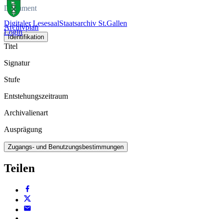
Dokument
Digitaler Lesesaal
Staatsarchiv St.Gallen
Archivplan
Login
Identifikation
Titel
Signatur
Stufe
Entstehungszeitraum
Archivalienart
Ausprägung
Zugangs- und Benutzungsbestimmungen
Teilen