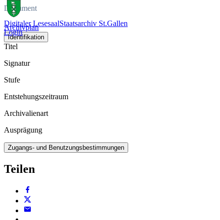
Dokument
Digitaler Lesesaal
Staatsarchiv St.Gallen
Archivplan
Login
Identifikation
Titel
Signatur
Stufe
Entstehungszeitraum
Archivalienart
Ausprägung
Zugangs- und Benutzungsbestimmungen
Teilen