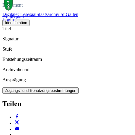
Dokument
Digitaler Lesesaal
Staatsarchiv St.Gallen
Archivplan
Login
Identifikation
Titel
Signatur
Stufe
Entstehungszeitraum
Archivalienart
Ausprägung
Zugangs- und Benutzungsbestimmungen
Teilen