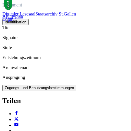
Dokument
Digitaler Lesesaal
Staatsarchiv St.Gallen
Archivplan
Login
Identifikation
Titel
Signatur
Stufe
Entstehungszeitraum
Archivalienart
Ausprägung
Zugangs- und Benutzungsbestimmungen
Teilen