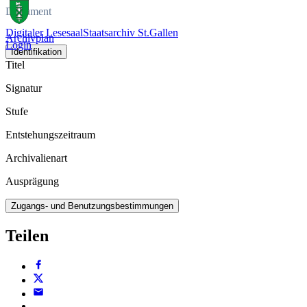
Dokument
Digitaler Lesesaal
Staatsarchiv St.Gallen
Archivplan
Login
Identifikation
Titel
Signatur
Stufe
Entstehungszeitraum
Archivalienart
Ausprägung
Zugangs- und Benutzungsbestimmungen
Teilen