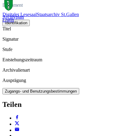
Dokument
Digitaler Lesesaal
Staatsarchiv St.Gallen
Archivplan
Login
Identifikation
Titel
Signatur
Stufe
Entstehungszeitraum
Archivalienart
Ausprägung
Zugangs- und Benutzungsbestimmungen
Teilen