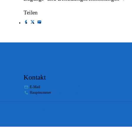
Teilen
Kontakt
E-Mail
info.staatsarchiv@sg.ch
Hauptnummer
+41 58 229 32 05
Impressum
Disclaimer