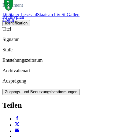
Dokument
Digitaler Lesesaal
Staatsarchiv St.Gallen
Archivplan
Login
Identifikation
Titel
Signatur
Stufe
Entstehungszeitraum
Archivalienart
Ausprägung
Zugangs- und Benutzungsbestimmungen
Teilen