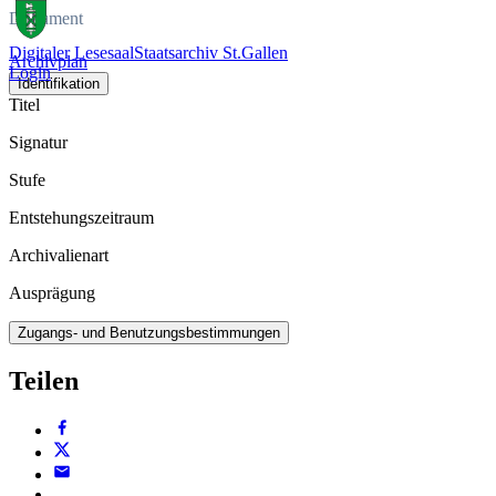
Dokument
Digitaler Lesesaal
Staatsarchiv St.Gallen
Archivplan
Login
Identifikation
Titel
Signatur
Stufe
Entstehungszeitraum
Archivalienart
Ausprägung
Zugangs- und Benutzungsbestimmungen
Teilen