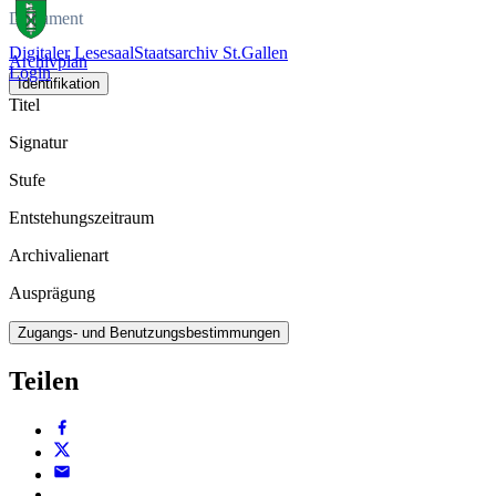
Dokument
Digitaler Lesesaal
Staatsarchiv St.Gallen
Archivplan
Login
Identifikation
Titel
Signatur
Stufe
Entstehungszeitraum
Archivalienart
Ausprägung
Zugangs- und Benutzungsbestimmungen
Teilen