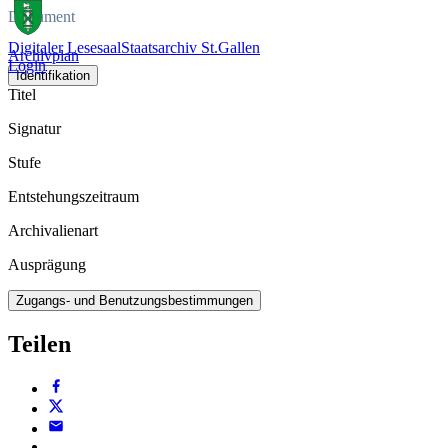
Dokument
Digitaler Lesesaal
Staatsarchiv St.Gallen
Archivplan
Login
Identifikation
Titel
Signatur
Stufe
Entstehungszeitraum
Archivalienart
Ausprägung
Zugangs- und Benutzungsbestimmungen
Teilen