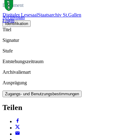
Dokument
Digitaler Lesesaal
Staatsarchiv St.Gallen
Archivplan
Login
Identifikation
Titel
Signatur
Stufe
Entstehungszeitraum
Archivalienart
Ausprägung
Zugangs- und Benutzungsbestimmungen
Teilen