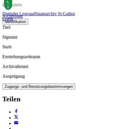
Dokument
Digitaler Lesesaal
Staatsarchiv St.Gallen
Archivplan
Login
Identifikation
Titel
Signatur
Stufe
Entstehungszeitraum
Archivalienart
Ausprägung
Zugangs- und Benutzungsbestimmungen
Teilen