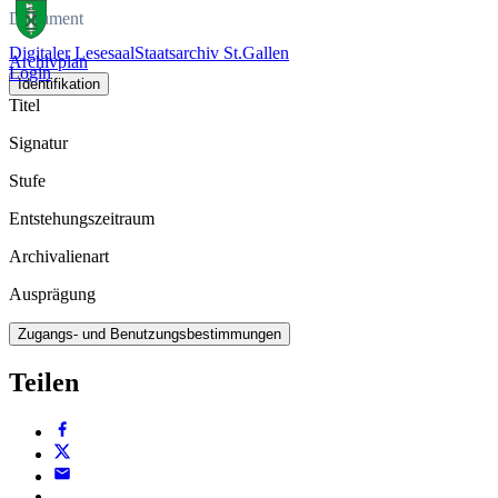
Dokument
Digitaler Lesesaal
Staatsarchiv St.Gallen
Archivplan
Login
Identifikation
Titel
Signatur
Stufe
Entstehungszeitraum
Archivalienart
Ausprägung
Zugangs- und Benutzungsbestimmungen
Teilen