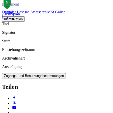
Dokument
Digitaler Lesesaal
Staatsarchiv St.Gallen
Archivplan
Login
Identifikation
Titel
Signatur
Stufe
Entstehungszeitraum
Archivalienart
Ausprägung
Zugangs- und Benutzungsbestimmungen
Teilen