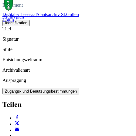
Dokument
Digitaler Lesesaal
Staatsarchiv St.Gallen
Archivplan
Login
Identifikation
Titel
Signatur
Stufe
Entstehungszeitraum
Archivalienart
Ausprägung
Zugangs- und Benutzungsbestimmungen
Teilen