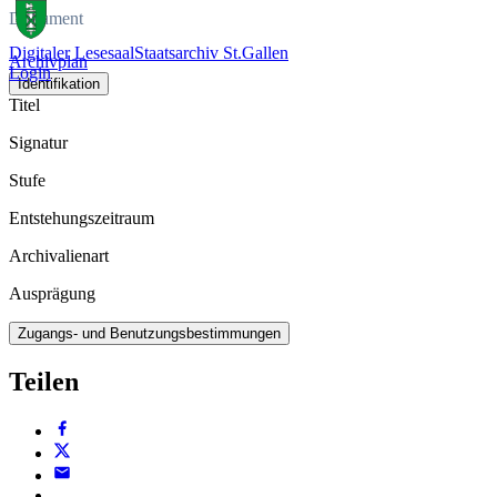
Dokument
Digitaler Lesesaal
Staatsarchiv St.Gallen
Archivplan
Login
Identifikation
Titel
Signatur
Stufe
Entstehungszeitraum
Archivalienart
Ausprägung
Zugangs- und Benutzungsbestimmungen
Teilen