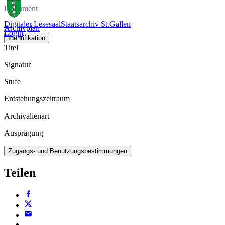
Dokument
Digitaler Lesesaal
Staatsarchiv St.Gallen
Archivplan
Login
Identifikation
Titel
Signatur
Stufe
Entstehungszeitraum
Archivalienart
Ausprägung
Zugangs- und Benutzungsbestimmungen
Teilen