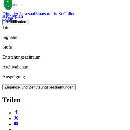
Dokument
Digitaler Lesesaal
Staatsarchiv St.Gallen
Archivplan
Login
Identifikation
Titel
Signatur
Stufe
Entstehungszeitraum
Archivalienart
Ausprägung
Zugangs- und Benutzungsbestimmungen
Teilen