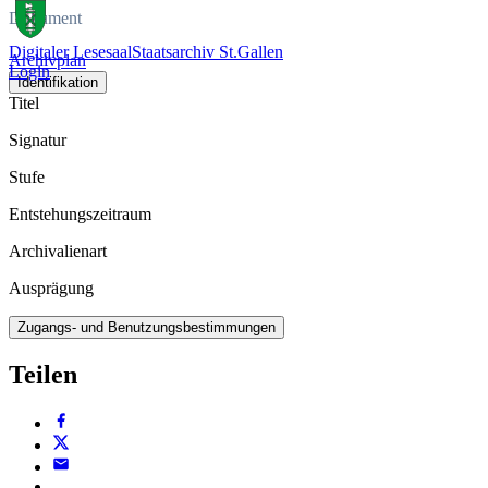
Dokument
Digitaler Lesesaal
Staatsarchiv St.Gallen
Archivplan
Login
Identifikation
Titel
Signatur
Stufe
Entstehungszeitraum
Archivalienart
Ausprägung
Zugangs- und Benutzungsbestimmungen
Teilen