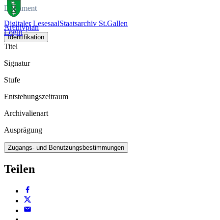
Dokument
Digitaler Lesesaal
Staatsarchiv St.Gallen
Archivplan
Login
Identifikation
Titel
Signatur
Stufe
Entstehungszeitraum
Archivalienart
Ausprägung
Zugangs- und Benutzungsbestimmungen
Teilen