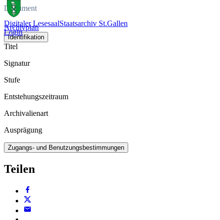
Dokument
Digitaler Lesesaal
Staatsarchiv St.Gallen
Archivplan
Login
Identifikation
Titel
Signatur
Stufe
Entstehungszeitraum
Archivalienart
Ausprägung
Zugangs- und Benutzungsbestimmungen
Teilen