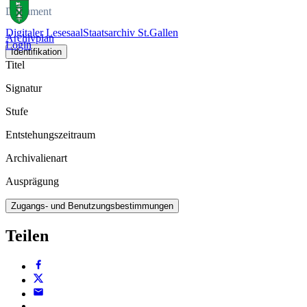
Dokument
Digitaler Lesesaal
Staatsarchiv St.Gallen
Archivplan
Login
Identifikation
Titel
Signatur
Stufe
Entstehungszeitraum
Archivalienart
Ausprägung
Zugangs- und Benutzungsbestimmungen
Teilen