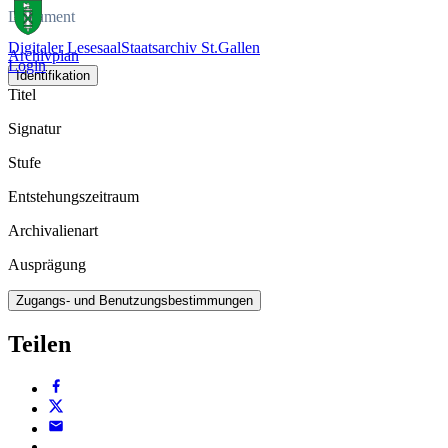
Dokument
Digitaler Lesesaal
Staatsarchiv St.Gallen
Archivplan
Login
Identifikation
Titel
Signatur
Stufe
Entstehungszeitraum
Archivalienart
Ausprägung
Zugangs- und Benutzungsbestimmungen
Teilen